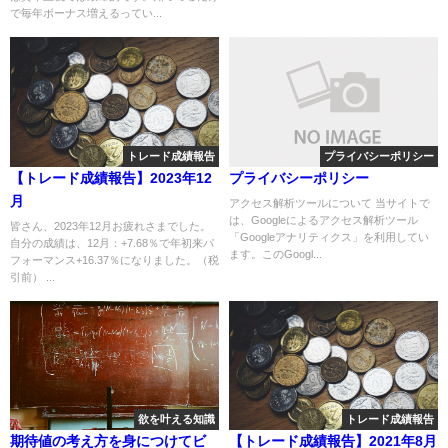
で毎年ボーナス増えるってい...
トレード成績報告
プライバシーポリシー
【トレード成績報告】2023年12
プライバシーポリシー
月
アクセス解析ツールについて 当サイトで
は、Googleによるアクセス解析ツール
皆さん、2023年12月お疲れさまでした。
「Googleアナリティクス」を利用してい
自分の成績は、12月：+7.68％で年初来パ
ます。このGoogl...
フォーマンス+16.37％になりました。（税
引前） ...
欲を叶える知識
トレード成績報告
期待値の考え方を身につけてビ
【トレード成績報告】2021年8月