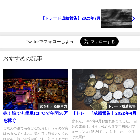
【トレード成績報告】2025年7月
Twitterでフォローしよう
おすすめの記事
欲を叶える稼ぎ方
トレード成績報告
株！誰でも簡単にIPOで年間50万
【トレード成績報告】2022年4月
を稼ぐ
皆さん、2022年4月お疲れさまでした。 自
分の成績は、4月：+17.78％で年初来パフ
ど素人の誰でも稼げる投資というものが実
ォーマンス+15.84％になりました。 今月
はあるんですよね。笑本当に無知というの
は売買代...
は資本主義では致命的です。知ってるだけ