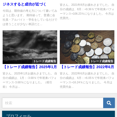
ジネスすると成功が近づく
皆さん、2021年8月お疲れさまでした。 自
分の成績は、8月：+9.36％で年初来パフォ
今回は、期待値の考え方について書いてみ
ーマンス+106.23％になりました。 今月は
ようと思います。 期待値って、普通に会
売買代...
社員・アルバイト・学生をしているだけで
は使うことが少ない単語だと...
トレード成績報告
トレード成績報告
【トレード成績報告】2025年1月
【トレード成績報告】2022年6月
皆さん、2025年1月お疲れさまでした。 自
皆さん、2022年6月お疲れさまでした。 自
分の成績は、1月：-3.68％で年初来パフォ
分の成績は、6月：+6.05％で年初来パフォ
ーマンス-3.68％になりました。（税引
ーマンス+16.24％になりました。 今月は
前） 今月は...
売買代金...
プロフィール