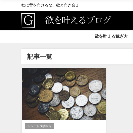
欲に背を向けるな、欲と向き合え
欲を叶える稼ぎ方
記事一覧
トレード成績報告