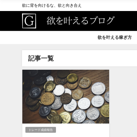
欲に背を向けるな、欲と向き合え
欲を叶える稼ぎ方
記事一覧
トレード成績報告