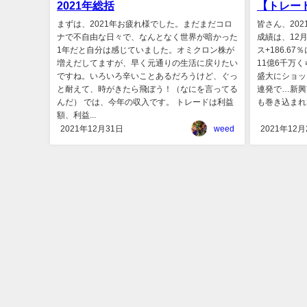
2021年総括
【トレード
まずは、2021年お疲れ様でした。まだまだコロ
皆さん、20
ナで不自由な日々で、なんとなく世界が暗かった
成績は、12月
1年だと自分は感じていました。オミクロン株が
ス+186.6
増えだしてますが、早く元通りの生活に戻りたい
11億6千万
ですね。いろいろ辛いことあるだろうけど、ぐっ
盛大にショッ
と耐えて、時がきたら飛ぼう！（なにを言ってる
連発で…新興
んだ） では、今年の収入です。 トレードは利益
も巻き込まれ
額、利益...
2021年12月31日
weed
2021年12月