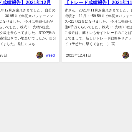
成績報告】2021年12月
【トレード成績報告】2021年1
21年12月お疲れさまでした。 自分の
皆さん、2021年11月お疲れさまでした。
：-30.95％で年初来パフォーマン
成績は、11月：+59.59％で年初来パフォ
7％になりました。 今月は売買代金が
ス+217.62％になりました。 今月は売買
くらいでした。株式1：先物5程度。
億6千万くらいでした。株式1：先物3.3程
ク級を食らってました。STOP安の
こ最近は、筋トレもせずトレードのことば
市場はきつい地合いでしたが、自分
えてまして、新しいトレード戦略をサクッ
てました。発注ミスも...
て（予想外に早くできた…） 実...
28日
weed
2021年12月1日