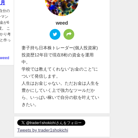
1月
 自分の
ーマン
weed
代金が6
度。 こ
かり考
と作っ
妻子持ち日本株トレーダー(個人投資家)
投資歴12年目で現在8桁の資金を運用
weed
中。
学校では教えてくれない"お金のこと"に
ついて発信します。
人生はお金じゃない。ただお金は人生を
豊かにしていく上で強力なツールだか
ら、いっぱい稼いで自分の欲を叶えてい
きたい。
Tweets by trader1shokichi