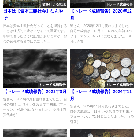
欲を叶える知識
トレード成績報告
日本は【資本主義社会】なんや
【トレード成績報告】2020年12
で
月
日本は資本主義社会だってことを理解する
皆さん、2020年12月お疲れさまでした。
ことは経済的に豊かになる上で重要です。
自分の成績は、12月：-1.63％で年初来パ
中学で習ったような記憶がありますが、お
フォーマンス+37.21％になりました。 今
金の勉強するまでは気にした...
月は売買...
トレード成績報告
トレード成績報告
【トレード成績報告】2023年9月
【トレード成績報告】2024年11
月
皆さん、2023年9月お疲れさまでした。 自
分の成績は、9月：-3.67％で年初来パフォ
皆さん、2024年11月お疲れさまでした。
ーマンス+4.94％になりました。 今月は売
自分の成績は、11月：+6.48％で年初来パ
買代金が...
フォーマンス+72.36％になりました。（税
引前） ...