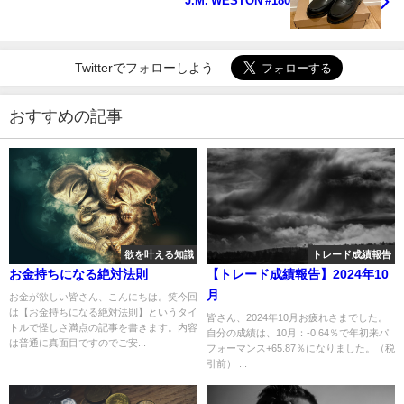
J.M. WESTON #180
Twitterでフォローしよう
おすすめの記事
欲を叶える知識
トレード成績報告
お金持ちになる絶対法則
【トレード成績報告】2024年10
月
お金が欲しい皆さん、こんにちは。笑今回
は【お金持ちになる絶対法則】というタイ
皆さん、2024年10月お疲れさまでした。
トルで怪しさ満点の記事を書きます。内容
自分の成績は、10月：-0.64％で年初来パ
は普通に真面目ですのでご安...
フォーマンス+65.87％になりました。（税
引前） ...