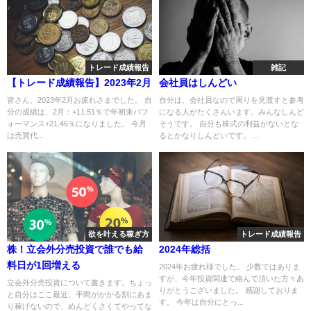
トレード成績報告
雑記
【トレード成績報告】2023年2月
会社員はしんどい
皆さん、2023年2月お疲れさまでした。 自
自分は、会社員なので周りを見渡すと参考
分の成績は、2月：+11.51％で年初来パフ
になる人がたくさんいます。みんなしんど
ォーマンス+21.46％になりました。 今月
そうです。 自分も株式の利益がないとな
は売買代...
るとかなりしんどいです。 ...
欲を叶える稼ぎ方
トレード成績報告
株！立会外分売投資で誰でも給
2024年総括
料日が1回増える
2024年お疲れ様でした。 少数ではありま
すが、今年投資関連で絡んで頂いた方々あ
立会外分売投資について書きます。ちょっ
りがとうございました。 感謝しておりま
と自分はここ最近、手間がかかる割にあま
す。 今年は自分にとっ...
り稼げないので、めんどくさくてやってな