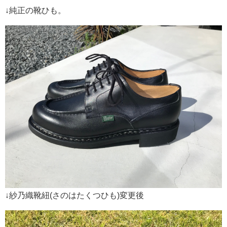
↓純正の靴ひも。
↓紗乃織靴紐(さのはたくつひも)変更後