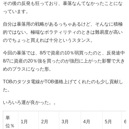
その後の反発も狂っており、暴落なんてなかったことにな
っています。
自分は暴落用の戦略があるっちゃあるけど、そんなに積極
的ではない。極端なボラティリティのときは難易度が高い
のでちょっと買えれば十分というスタンス。
今回の暴落では、8/5で資産の10％弱買ったのと、反発途中
8/7に資産の20％強を買ったのが強烈に上がった影響で大き
めのプラスになった形。
TOBのタツタ電線がTOB価格上げてくれたのも少し貢献し
た。
いろいろ運が良かった。。
単
1月
2月
3月
4月
5月
6
位％