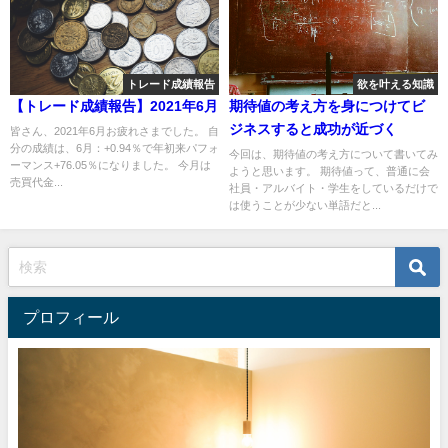
トレード成績報告
欲を叶える知識
【トレード成績報告】2021年6月
期待値の考え方を身につけてビ
ジネスすると成功が近づく
皆さん、2021年6月お疲れさまでした。 自
分の成績は、6月：+0.94％で年初来パフォ
今回は、期待値の考え方について書いてみ
ーマンス+76.05％になりました。 今月は
ようと思います。 期待値って、普通に会
売買代金...
社員・アルバイト・学生をしているだけで
は使うことが少ない単語だと...
プロフィール