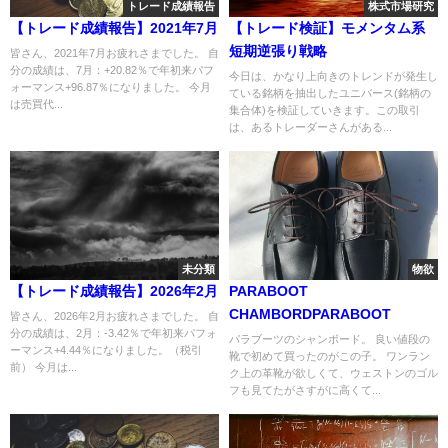
トレード成績報告
株式市場研究
【トレード成績報告】2021年7月
【トレード検証】モメンタム系
短期逆張り戦略
皆さん、2021年7月お疲れさまでした。 自
分の成績は、7月：+20.82％で年初来パフ
今日は、かなり上向きのトレンドが発生し
ォーマンス+96.87％になりました。 今月
ている銘柄を抽出したユニバース(銘柄の
は売買代...
集合体)を検証していきます。この取引
は、あるトレーダーさんがある...
未分類
物欲
【トレード成績報告】2026年2月
PARABOOT
CHAMBORDPARABOOT
皆さん、2026年2月お疲れさまでした。 自
分の成績は、2月：-3.42％で年初来パフォ
パラブーツのシャンボード。 良い値段の
ーマンス+4.44％になりました。（税引
靴で初めて買ったのがこの子。 ワンラン
前） 今月は...
ク上の革靴が欲しくて、ウェストンのゴル
フも見てたがさすがに高くて...