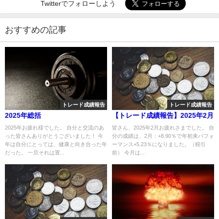
Twitterでフォローしよう
おすすめの記事
トレード成績報告
トレード成績報告
2025年総括
【トレード成績報告】2025年2月
2025年お疲れ様でした。 自分と交流のあ
皆さん、2025年2月お疲れさまでした。 自
った皆さんありがとうございました！ 今
分の成績は、2月：+8.90％で年初来パフォ
年は自分にとっては、健康と向き合った年
ーマンス+5.23％になりました。（税引
だった。 一旦それは置...
前） 今月は...