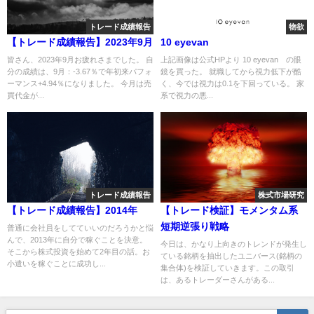
トレード成績報告
物欲
【トレード成績報告】2023年9月
10 eyevan
皆さん、2023年9月お疲れさまでした。 自
上記画像は公式HPより 10 eyevan の眼
分の成績は、9月：-3.67％で年初来パフォ
鏡を買った。 就職してから視力低下が酷
ーマンス+4.94％になりました。 今月は売
く、今では視力は0.1を下回っている。 家
買代金が...
系で視力の悪...
トレード成績報告
株式市場研究
【トレード成績報告】2014年
【トレード検証】モメンタム系
短期逆張り戦略
普通に会社員をしてていいのだろうかと悩
んで、2013年に自分で稼ぐことを決意。
今日は、かなり上向きのトレンドが発生し
そこから株式投資を始めて2年目の話。お
ている銘柄を抽出したユニバース(銘柄の
小遣いを稼ぐことに成功し...
集合体)を検証していきます。この取引
は、あるトレーダーさんがある...