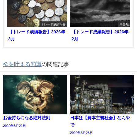
トレード成績報告
未分類
【トレード成績報告】2026年
【トレード成績報告】2026年
3月
2月
欲を叶える知識
の関連記事
お金持ちになる絶対法則
日本は【資本主義社会】なんや
で
2020年8月21日
2020年6月26日