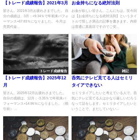
【トレード成績報告】2021年3月
お金持ちになる絶対法則
皆さん、2021年3月お疲れさまでした。 自
お金が欲しい皆さん、こんにちは。笑今回
分の成績は、3月：+9.34％で年初来パフォ
は【お金持ちになる絶対法則】というタイ
ーマンス+67.83％になりました。 今月は
トルで怪しさ満点の記事を書きます。内容
売買代金...
は普通に真面目ですのでご安...
トレード成績報告
雑記
【トレード成績報告】2025年12
呑気にテレビ見てる人はセミリ
月
タイアできない
皆さん、2025年12月お疲れさまでした。
セミリタイアしたいと考えている人で、呑
自分の成績は、12月：-3.35％で年初来パ
気にテレビ見てる人はかなり厳しいだろう
フォーマンス+14.96％になりました。（税
なって話をします。セミリタイアしたいと
引前） ...
いうことで、まだしていない...