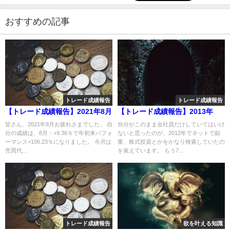
おすすめの記事
トレード成績報告
トレード成績報告
【トレード成績報告】2021年8月
【トレード成績報告】2013年
皆さん、2021年8月お疲れさまでした。 自
自分がこのまま会社員だけしていてはいけ
分の成績は、8月：+9.36％で年初来パフォ
ないと思ったのが、2012年でネットで副
ーマンス+106.23％になりました。 今月は
業、株式投資とかをかなり検索していたの
売買代...
を覚えています。 もう7...
トレード成績報告
欲を叶える知識